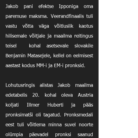
Jakob pani efektse Ipponiga oma 
paremuse maksma. Veerandfinaalis tuli 
vastu võtta väga võitluslik kaotus 
hilisemale võitjale ja maailma reitingus 
teisel  kohal asetsevale slovakile 
Benjamin Matasejele, kellel on eelmisest 
aastast kodus MM-i ja EM-i pronksid.
Lohutusringis alistas Jakob maailma 
edetabelis 20. kohal oleva Austria 
koljati Illmer Huberti ja pääs 
pronksimatši oli tagatud. Pronksmedali 
eest tuli võitlema minna suvel noorte 
olümpia päevadel pronksi saanud 