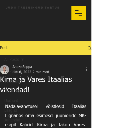
JUDO TREENINGUD TARTUS
Post
All Posts
Andre Seppa
All Posts
Mar 6, 2023
2 min read
Kirna ja Vares Itaalias
Võistlused
viiendad!
Treeningud
Uudised
Nädalavahetusel võistlesid Itaalias 
Laagrid
Lignanos oma esimesel juunioride MK-
Juhendid
etapil Kabriel Kirna ja Jakob Vares. 