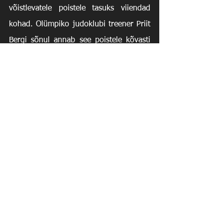
võistlevatele poistele tasuks viiendad 
kohad. Olümpiko judoklubi treener Priit 
Bergi sõnul annab see poistele kõvasti 
enesekindlust, et juba järgmistel 
Euroopa karikaetappidelt veelgi 
säravamad tulemused teha. 
Kolmeaastane juunioride 
võistluskarusell on ägedalt pihta 
hakanud!
Järgmisel nädalavahetusel näeb poisse 
Eesti juunioride meistrivõistlustel Tartus 
ja kahe nädala pärast juba teisel 
Euroopa karikaetapil Sarajevos.