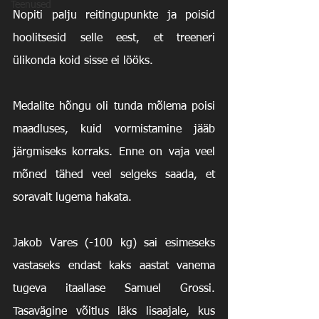
Teenused
Nopiti palju reitingupunkte ja poisid 
hoolitsesid selle eest, et treeneri 
ülikonda koid sisse ei lööks.
Medalite hõngu oli tunda mõlema poisi 
maadluses, kuid vormistamine jääb 
järgmiseks korraks. Enne on vaja veel 
mõned tähed veel selgeks saada, et 
soravalt lugema hakata.
Jakob Vares (-100 kg) sai esimeseks 
vastaseks endast kaks aastat vanema 
tugeva itaallase Samuel Grossi. 
Tasavägine võitlus läks lisaajale, kus 