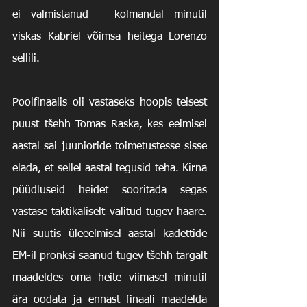
ei valmistanud – kolmandal minutil 
viskas Kabriel võimsa heitega Lorenzo 
sellili. 
Poolfinaalis oli vastaseks hoopis teisest 
puust tšehh Tomas Raska, kes eelmisel 
aastal sai juunioride toimetustesse sisse 
elada, et sellel aastal tegusid teha. Kirna 
püüdluseid heidet sooritada segas 
vastase taktikaliselt valitud tugev haare. 
Nii suutis üleeelmisel aastal kadettide 
EM-il pronksi saanud tugev tšehh targalt 
maadeldes oma heite viimasel minutil 
ära oodata ja ennast finaali maadelda 