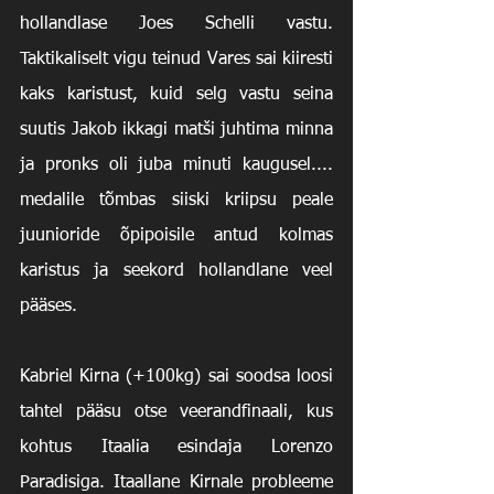
hollandlase Joes Schelli vastu. 
Taktikaliselt vigu teinud Vares sai kiiresti 
kaks karistust, kuid selg vastu seina 
suutis Jakob ikkagi matši juhtima minna 
ja pronks oli juba minuti kaugusel.... 
medalile tõmbas siiski kriipsu peale 
juunioride õpipoisile antud kolmas 
karistus ja seekord hollandlane veel 
pääses.
Kabriel Kirna (+100kg) sai soodsa loosi 
tahtel pääsu otse veerandfinaali, kus 
kohtus Itaalia esindaja Lorenzo 
Paradisiga. Itaallane Kirnale probleeme 