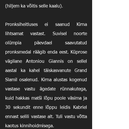
(hiljem ka võitis selle kaalu).
Pronksiheitluses ei saanud Kirna 
lihtsamat vastast. Suvisel noorte 
olümpia päevdael saavutatud 
pronksmedal räägib enda eest. Küprose 
vägilane Antoniou Giannis on sellel 
aastal ka kahel täiskasvanute Grand 
Slamil osalenud. Kirna alustas kogenud 
vastase vastu ägedate rünnakutega, 
kuid hakkas matši lõpu poole väsima ja 
30 sekundit enne lõppu leidis Kabriel 
ennast selili vastase alt. Tuli vastu võtta 
kaotus kinnihoidmisega.