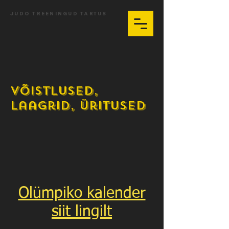
JUDO TREENINGUD TARTUS
Võistlused,
laagrid, üritused
Olümpiko kalender
siit lingilt