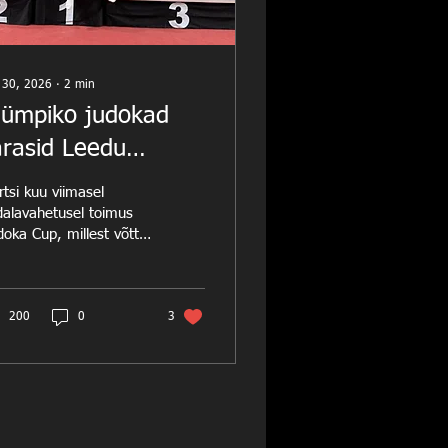
 30, 2026
∙
2
min
lümpiko judokad
ärasid Leedu
urturniiril
tsi kuu viimasel
alavahetusel toimus
oka Cup, millest võttis
 639 sportlast 8-st
gist. Olümpikol oli väljas
sportlast.
sikduubliga - kahe
200
0
3
laga(!) sõitis koju
entsiaalne judotäht
gust Martin Nurm, kes
eva esimeses pooles
stas U16 vanuseklassis
1kg) eelringides kolm