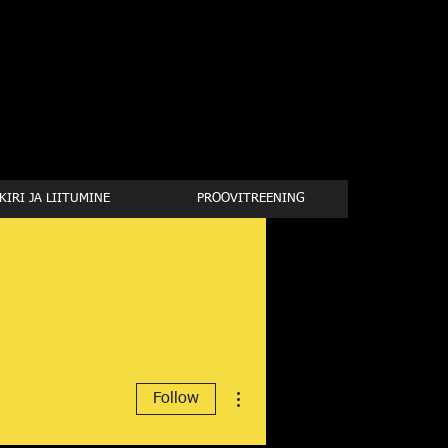
IRI JA LIITUMINE
PROOVITREENING
More actions
Follow