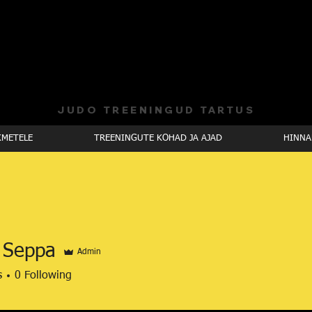
JUDO TREENINGUD TARTUS
KMETELE
TREENINGUTE KOHAD JA AJAD
HINNAK
 Seppa
Admin
s
0
Following