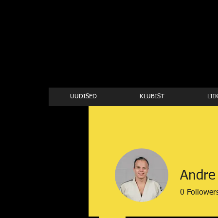
UUDISED
KLUBIST
LII
Andre
0
Follower