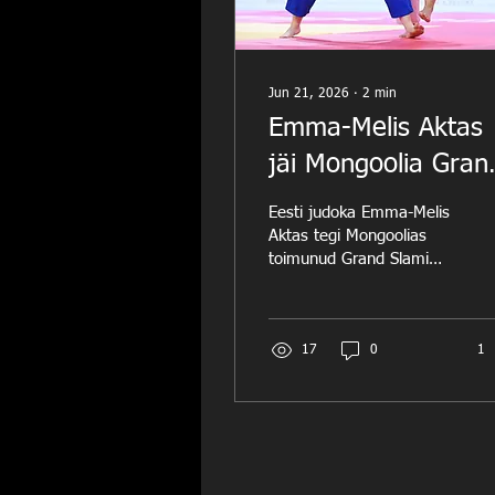
Jun 21, 2026
∙
2
min
Emma-Melis Aktas
jäi Mongoolia Gran
Slamil napilt medali
Eesti judoka Emma-Melis
Aktas tegi Mongoolias
toimunud Grand Slami
etapil tugeva võistluse,
jõudes poolfinaali ja
lõpetades turniiri viienda
kohaga. 18-aastane Aktas
17
0
1
jäi küll napilt medalita,
kuid teenis väärtuslikke
maailma edetabeli- ja
olümpiareitingu punkte.
Aktas alustas päeva
kindla võiduga