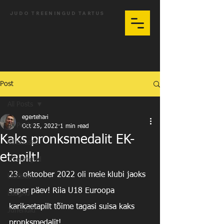
JUDO TREENINGUD TARTUS
Post
All Posts
egertehari
All Posts
Oct 25, 2022
1 min read
Kaks pronksmedalit EK-
Võistlused
etapilt!
Treeningud
23. oktoober 2022 oli meie klubi jaoks 
Uudised
super päev! Riia U18 Euroopa 
Laagrid
karikaetapilt tõime tagasi suisa kaks 
Juhendid
pronksmedalit! 