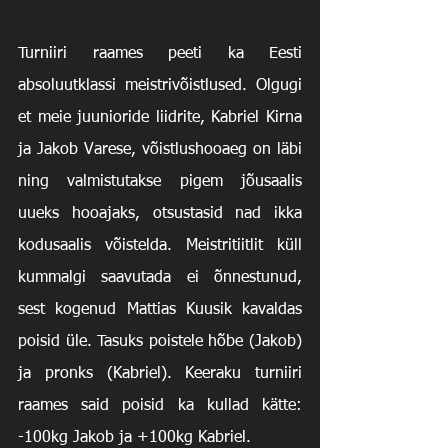
Turniiri raames peeti ka Eesti 
absoluutklassi meistrivõistlused. Olgugi 
et meie juunioride liidrite, Kabriel Kirna 
ja Jakob Varese, võistlushooaeg on läbi 
ning valmistutakse pigem jõusaalis 
uueks hooajaks, otsustasid nad ikka 
kodusaalis võistelda. Meistritiitlit küll 
kummalgi saavutada ei õnnestunud, 
sest kogenud Mattias Kuusik kavaldas 
poisid üle. Tasuks poistele hõbe (Jakob) 
ja pronks (Kabriel). Keeraku turniiri 
raames said poisid ka kullad kätte: 
-100kg Jakob ja +100kg Kabriel.