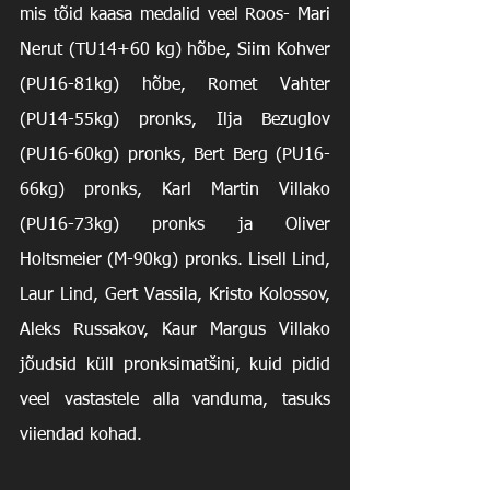
mis tõid kaasa medalid veel Roos- Mari 
Nerut (TU14+60 kg) hõbe, Siim Kohver 
(PU16-81kg) hõbe, Romet Vahter 
(PU14-55kg) pronks, Ilja Bezuglov 
(PU16-60kg) pronks, Bert Berg (PU16-
66kg) pronks, Karl Martin Villako 
(PU16-73kg) pronks ja Oliver 
Holtsmeier (M-90kg) pronks. Lisell Lind, 
Laur Lind, Gert Vassila, Kristo Kolossov, 
Aleks Russakov, Kaur Margus Villako 
jõudsid küll pronksimatšini, kuid pidid 
veel vastastele alla vanduma, tasuks 
viiendad kohad.