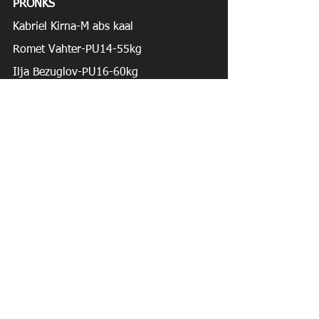
PRONKS
Kabriel Kirna-M abs kaal
Romet Vahter-PU14-55kg
Ilja Bezuglov-PU16-60kg
Bert Berg-PU16-66kg
Karl Markus Villako-PU16-73kg
Oliver Holtsmeier-M-90kg
V koht
Laur Lind-PU10-23kg
Lisell Lind-TU12-36kg
Kaur Margus Villako-PU12-34kg
Aleks Russakov-PU12-42kg