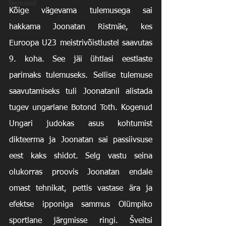
Teenused
Kõige vägevama tulemusega sai 
hakkama Joonatan Ristmäe, kes 
Euroopa U23 meistrivõistlustel saavutas 
9. koha. See jäi ühtlasi eestlaste 
parimaks tulemuseks. Sellise tulemuse 
saavutamiseks tuli Joonatanil alistada 
tugev ungarlane Botond Toth. Kogenud 
Ungari judokas asus kohtumist 
dikteerma ja Joonatan sai passiivsuse 
eest kaks shidot. Selg vastu seina 
olukorras proovis Joonatan endale 
omast tehnikat, pettis vastase ära ja 
efektse ipponiga sammus Olümpiko 
sportlane järgmisse ringi. Šveitsi 