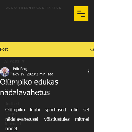
JUDO TREENINGUD TARTUS
Post
All Posts
Priit Berg
All Posts
Nov 19, 2023
2 min read
Olümpiko edukas
Võistlused
nädalavahetus
Treeningud
Uudised
Olümpiko klubi sportlased olid sel 
Laagrid
nädalavahetusel võistlustules mitmel 
Juhendid
rindel.