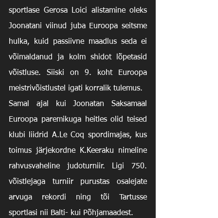
sportlase Gerosa Loici alistamine oleks 
Joonatani viinud juba Euroopa seitsme 
hulka, kuid passiivne maadlus seda ei 
võimaldanud ja kolm shidot lõpetasid 
võistluse. Siiski on 9. koht Euroopa 
meistrivõistlustel igati korralik tulemus.
Samal ajal kui Joonatan Saksamaal 
Euroopa paremikuga heitles olid teised 
klubi liidrid A.Le Coq spordimajas, kus 
toimus järjekordne K.Keeraku nimeline 
rahvusvaheline judoturniir. Ligi 750. 
võistlejaga turniir purustas osalejate 
arvuga rekordi ning tõi Tartusse 
sportlasi nii Balti- kui Põhjamaadest.