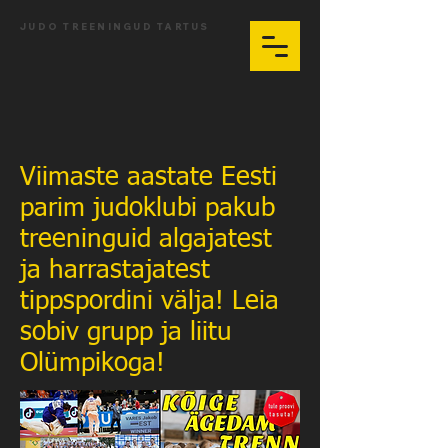
JUDO TREENINGUD TARTUS
Viimaste aastate Eesti
parim judoklubi pakub
treeninguid algajatest
ja harrastajatest
tippspordini välja! Leia
sobiv grupp ja liitu
Olümpikoga!