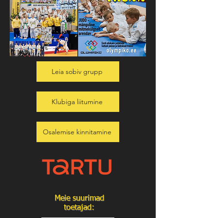
Leia sobiv grupp
Klubiga liitumine
Osalemise kinnitamine
Meie suurimad
toetajad: