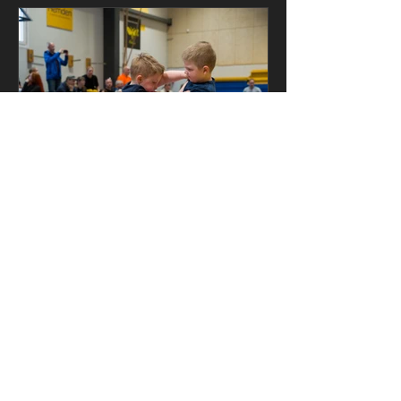
Olümpiko noorteturniir