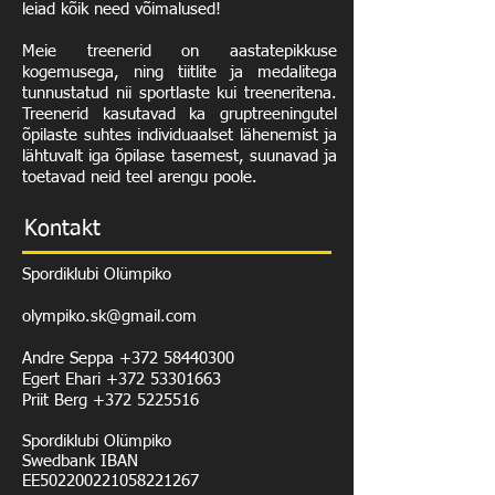
leiad kõik need võimalused!
Meie treenerid on aastatepikkuse
kogemusega, ning tiitlite ja medalitega
tunnustatud nii sportlaste kui treeneritena.
Treenerid kasutavad ka gruptreeningutel
õpilaste suhtes individuaalset lähenemist ja
lähtuvalt iga õpilase tasemest, suunavad ja
toetavad neid teel arengu poole.
Kontakt
Spordiklubi Olümpiko
olympiko.sk@gmail.com
Andre Seppa +372 58440300
Egert Ehari +372 53301663
Priit Berg
+372 5225516
Spordiklubi Olümpiko
Swedbank IBAN
EE502200221058221267