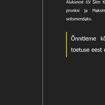
Aluksnest tõi Siim 
pronksi ja Maksi
seitsmendaks.
Õnnitleme kõ
toetuse eest n