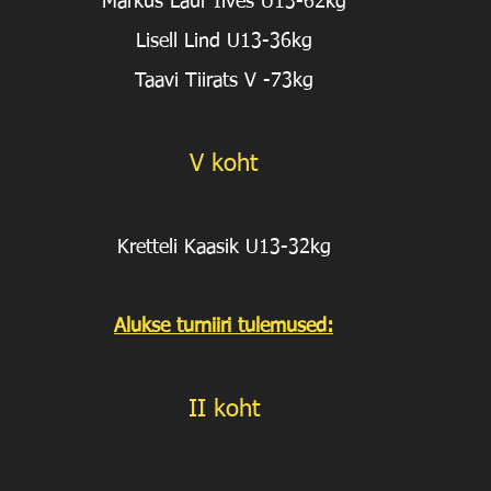
Markus Laur Ilves U13-62kg
Lisell Lind U13-36kg
Taavi Tiirats V -73kg
V koht
Kretteli Kaasik U13-32kg
Alukse turniiri tulemused:
II koht