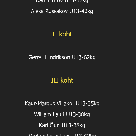
Daniil Titov U13-32kg
Aleks Russakov U13-42kg
II koht
Gerret Hindrikson U13-62kg
III koht
Kaur-Margus Villako  U13-35kg
William Lauri U13-38kg
Karl Õun U13-38kg