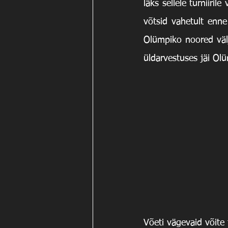
läks sellele turniiri
võtsid vahetult enne 
Olümpiko noored välj
üldarvestuses jäi Olü
Võeti vägevaid võite 