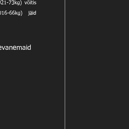
1-73kg) võitis 
6-66kg) jäid 
evanemaid 