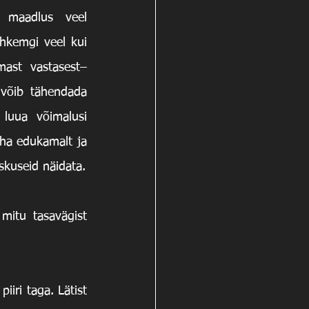
 maadlus veel 
hkemgi veel kui 
ast vastasest– 
 võib tähendada 
luua võimalusi 
ha edukamalt ja 
liiguvad jõudsalt sinnamaale, kus saavad oma parimat maadlust ja tegelikke oskuseid näidata. 
mitu tasavägist 
ri taga. Lätist 