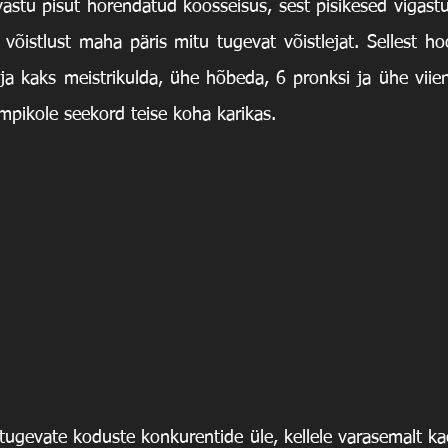
le vastu pisut hõrendatud koosseisus, sest pisikesed vigast
võistlust maha päris mitu tugevat võistlejat. Sellest hoo
a kaks meistrikulda, ühe hõbeda, 6 pronksi ja ühe viien
mpikole seekord teise koha karikas.
tugevate koduste konkurentide üle, kellele varasemalt ka