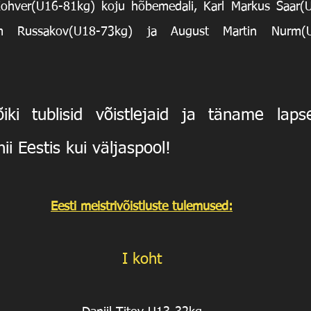
Kohver(U16-81kg) koju hõbemedali, Karl Markus Saar(U2
m Russakov(U18-73kg) ja August Martin Nurm(U1
iki tublisid võistlejaid ja täname laps
ii Eestis kui väljaspool!
Eesti meistrivõistluste tulemused:
I koht