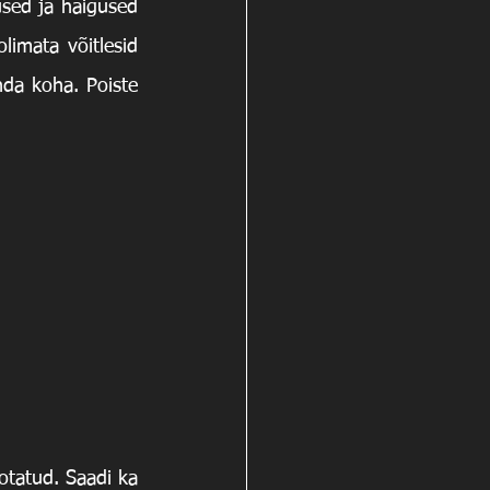
used ja haigused 
limata võitlesid 
da koha. Poiste 
otatud. Saadi ka 