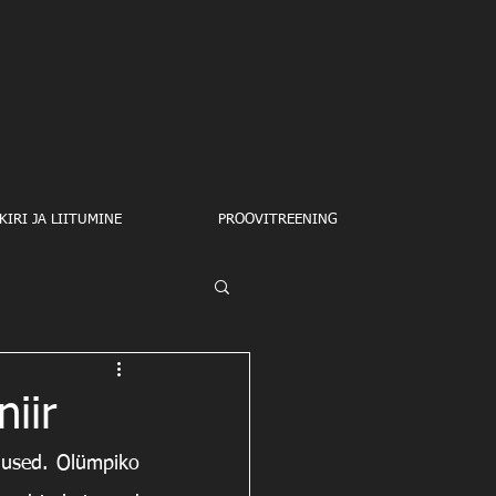
IRI JA LIITUMINE
PROOVITREENING
niir
lused. Olümpiko 