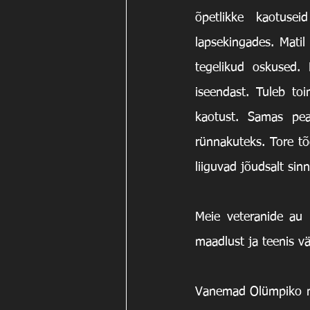
õpetlikke kaotuse
lapsekingades. Mati
tegelikud oskused.
iseendast. Tuleb toi
kaotust. Samas pea
rünnakuteks. Tore tõ
Meie veteranide au 
maadlust ja teenis vä
Vanemad Olümpiko noo