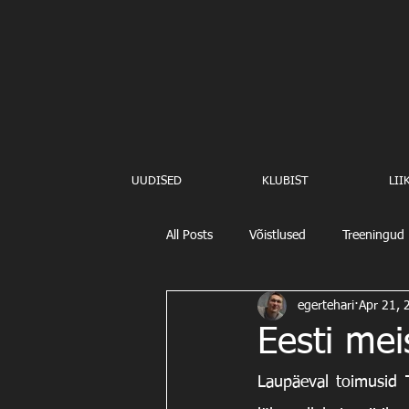
UUDISED
KLUBIST
LII
All Posts
Võistlused
Treeningud
egertehari
Apr 21, 
Eesti mei
Laupäeval toimusid T