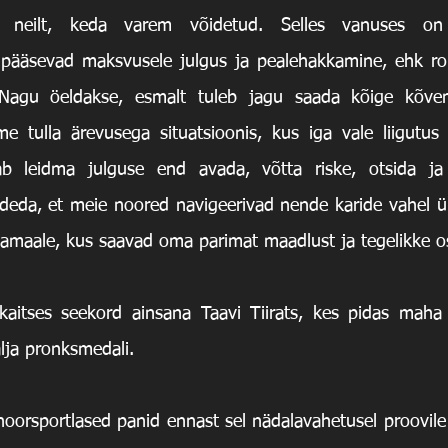
id neilt, keda varem võidetud. Selles vanuses on
l pääsevad maksvusele julgus ja pealehakkamine, ehk ro
 Nagu öeldakse, esmalt tuleb jagu saada kõige kõvem
me tulla ärevusega situatsioonis, kus iga vale liigutus
b leidma julguse end avada, võtta riske, otsida ja 
deda, et meie noored navigeerivad nende karide vahel ü
kaitses seekord ainsana Taavi Tiirats, kes pidas maha 
lja pronksmedali.
rsportlased panid ennast sel nädalavahetusel proovile pii