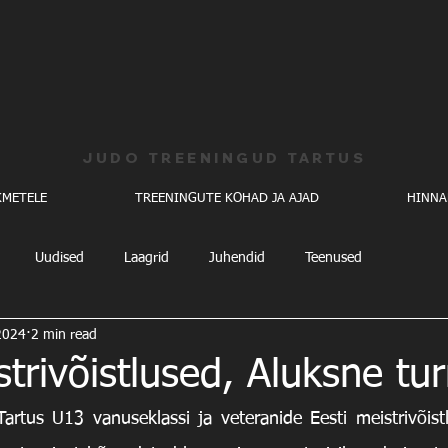
JUDO TREENINGUD TARTUS
KMETELE
TREENINGUTE KOHAD JA AJAD
HINNAK
Uudised
Laagrid
Juhendid
Teenused
2024
2 min read
strivõistlused, Aluksne tur
artus U13 vanuseklassi ja veteranide Eesti meistrivõist