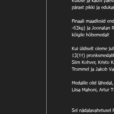
Kuldse ja kauni päev
pärast pikki ja edukai
Finaali maadlesid en
-63kg) ja Joonatan R
kõigile hõbemedal!
Kui üldiselt oleme ju
13(!!!) pronksmedalit
Siim Kohver, Kristo 
Trommel ja Jakob Va
Medalile olid lähedal
Liisa Mahoni, Artur T
Sel nädalavahetusel R