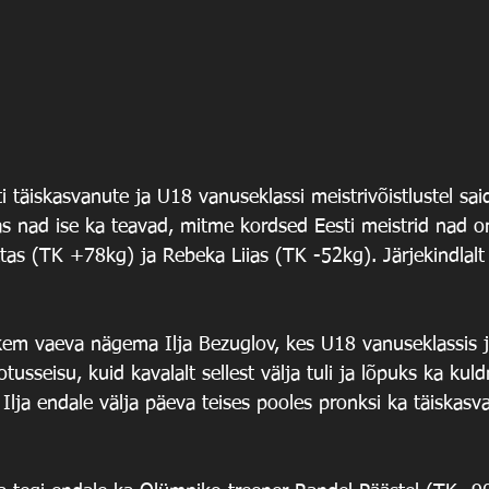
 täiskasvanute ja U18 vanuseklassi meistrivõistlustel sai
s nad ise ka teavad, mitme kordsed Eesti meistrid nad on)
as (TK +78kg) ja Rebeka Liias (TK -52kg). Järjekindlalt a
 
hkem vaeva nägema Ilja Bezuglov, kes U18 vanuseklassis jä
usseisu, kuid kavalalt sellest välja tuli ja lõpuks ka kul
es Ilja endale välja päeva teises pooles pronksi ka täiskasv