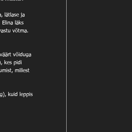
 lätlase ja 
 Elina läks 
vastu võtma. 
väärt võiduga 
 kes pidi 
mist, millest 
), kuid leppis 