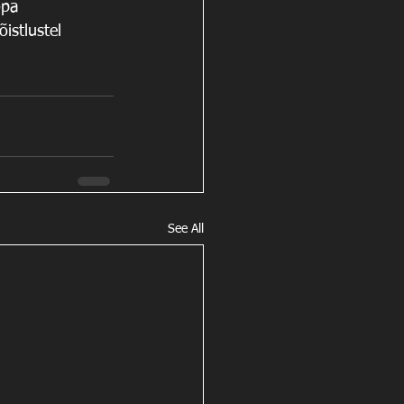
opa 
istlustel 
See All