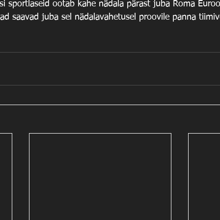
si sportlaseid ootab kahe nädala pärast juba Roma Euro
ad saavad juba sel nädalavahetusel proovile panna tiimivõ