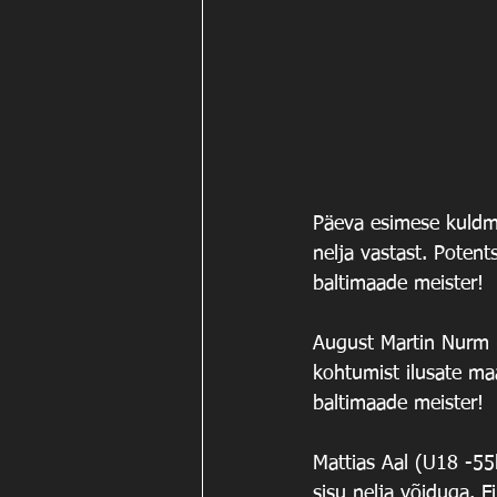
Päeva esimese kuldme
nelja vastast. Potent
baltimaade meister!
August Martin Nurm 
kohtumist ilusate maa
baltimaade meister!
Mattias Aal (U18 -55k
sisu nelja võiduga. F