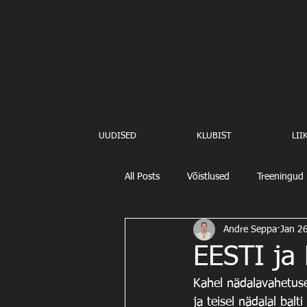
UUDISED
KLUBIST
LII
All Posts
Võistlused
Treeningud
Andre Seppa
Jan 2
EESTI ja
Kahel nädalavahetusel 
ja teisel nädalal balti