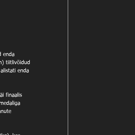
d enda 
 tiitlivõidud 
listati enda 
i finaalis 
dmedaliga 
anute 