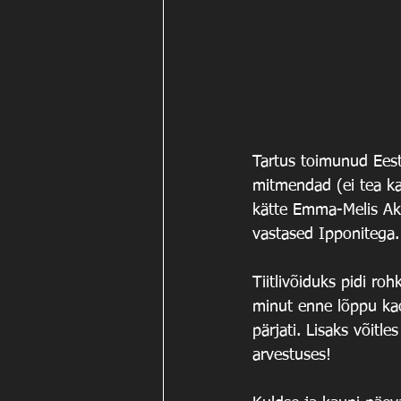
Tartus toimunud Eesti
mitmendad (ei tea ka
kätte Emma-Melis Akt
vastased Ipponitega.
Tiitlivõiduks pidi ro
minut enne lõppu kaot
pärjati. Lisaks võitl
arvestuses! 