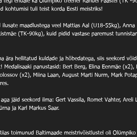
a tegi endale ka Olümpiko treener Randel Päästel (TK -9
d kohtumisi tuli teist korda Eesti meistriks!
d ilusate maadlustega veel Mattias Aal (U18-55kg), Anna
istmäe (TK-90kg), kuid pidid vastase paremust tunnista
ba ära hellitatud kuldade ja hõbedatega, siis seekord võid
! Medalisaaki panustasid: Bert Berg, Elina Eenmäe (x2), K
Kolossov (x2), Miina Laan, August Marti Nurm, Mark Pota
res.
, aga jäid seekord ilma: Gert Vassila, Romet Vahter, Areli 
ürna ja Karl Markus Saar.
iias toimunud Baltimaade meistrivõistlustel oli Olümpiko 