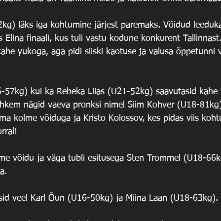
kg) läks iga kohtumine järjest paremaks. Võidud leeduka,
is Elina finaali, kus tuli vastu kodune konkurent Tallinnast.
kahe yukoga, aga pidi siiski kaotuse ja valusa õppetunni 
16-57kg) kui ka Rebeka Liias (U21-52kg) saavutasid kahe 
hkem nägid vaeva pronksi nimel Siim Kohver (U18-81kg),
lema kolme võiduga ja Kristo Kolossov, kes pidas viis kohtu
rral! 
olme võidu ja väga tubli esitusega Sten Trommel (U18-66kg
a. 
id veel Karl Õun (U16-50kg) ja Miina Laan (U18-63kg). 