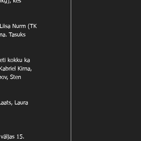
0kg), kes 
 Liisa Nurm (TK 
ma. Tasuks 
eti kokku ka 
abriel Kirna, 
pov, Sten 
Laats, Laura 
väljas 15. 