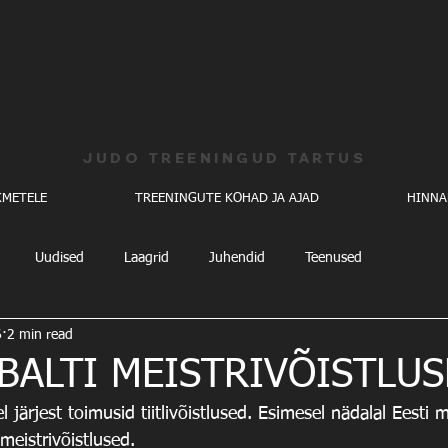
JUDO TREENINGUD TARTUS
KMETELE
TREENINGUTE KOHAD JA AJAD
HINNAK
Uudised
Laagrid
Juhendid
Teenused
6
2 min read
 BALTI MEISTRIVÕISTLU
järjest toimusid tiitlivõistlused. Esimesel nädalal Eesti m
 meistrivõistlused. 