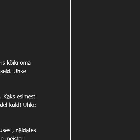
is kõiki oma 
useid. Uhke 
. Kaks esimest 
ndel kuld! Uhke 
usest, näidates 
de meister!