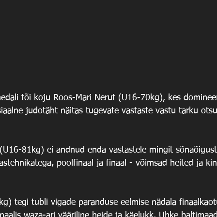
dali tõi koju Roos-Mari Nerut (U16-70kg), kes domineer
siaalne judotäht näitas tugevate vastaste vastu tarku ots
(U16-81kg) ei andnud enda vastastele mingit sõnaõigust
stehnikatega, poolfinaal ja finaal - võimsad heited ja ki
g) tegi tubli vigade paranduse eelmise nädala finaalkaot
inaalis waza-ari vääriline heide ja käelukk. Uhke baltimaa