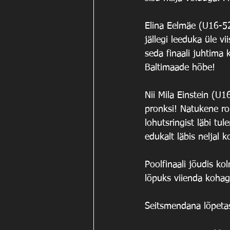
Elina Eelmäe (U16-52
jällegi leeduka üle vi
seda finaali juhtima 
Baltimaade hõbe!
Nii Mila Einstein (U
pronksi! Natukene ro
lohutsringist läbi tu
edukalt läbis neljal ko
Poolfinaali jõudis k
lõpuks viienda kohag
Seitsmendana lõpetas