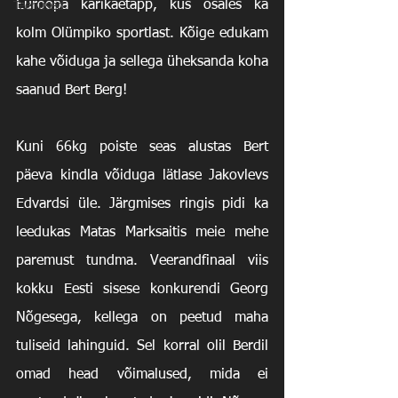
Euroopa karikaetapp, kus osales ka 
Teenused
kolm Olümpiko sportlast. Kõige edukam 
kahe võiduga ja sellega üheksanda koha 
saanud Bert Berg!
Kuni 66kg poiste seas alustas Bert 
päeva kindla võiduga lätlase Jakovlevs 
Edvardsi üle. Järgmises ringis pidi ka 
leedukas Matas Marksaitis meie mehe 
paremust tundma. Veerandfinaal viis 
kokku Eesti sisese konkurendi Georg 
Nõgesega, kellega on peetud maha 
tuliseid lahinguid. Sel korral olil Berdil 
omad head võimalused, mida ei 