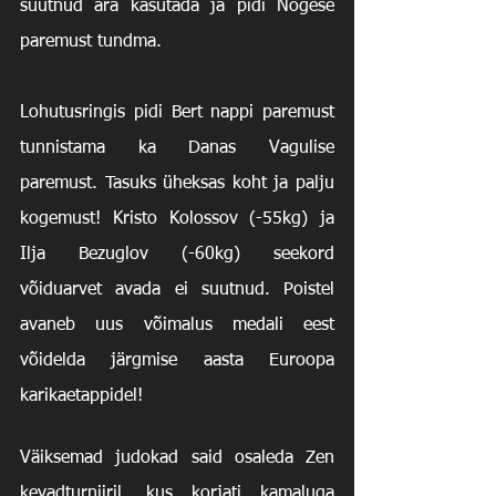
suutnud ära kasutada ja pidi Nõgese 
paremust tundma. 
Lohutusringis pidi Bert nappi paremust 
tunnistama ka Danas Vagulise 
paremust. Tasuks üheksas koht ja palju 
kogemust! Kristo Kolossov (-55kg) ja 
Ilja Bezuglov (-60kg) seekord 
võiduarvet avada ei suutnud. Poistel 
avaneb uus võimalus medali eest 
võidelda järgmise aasta Euroopa 
karikaetappidel!
Väiksemad judokad said osaleda Zen 
kevadturniiril, kus korjati kamaluga 