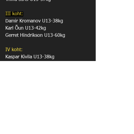
III koht:
Damir Kromanov U13-38kg
Karl Õun U13-42kg
Gerret Hindrikson U13-60kg
IV koht:
Kaspar Kivila U13-38kg
Kristjan Randmaa U15-50kg
V koht:
Sten Uiboupin U13-35kg
See All