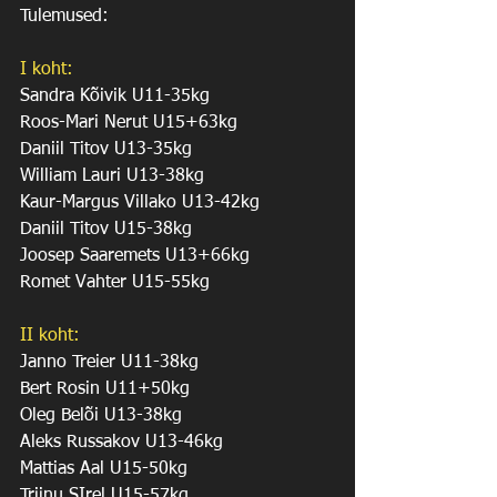
Tulemused:
I koht:
Sandra Kõivik U11-35kg
Roos-Mari Nerut U15+63kg
Daniil Titov U13-35kg
William Lauri U13-38kg
Kaur-Margus Villako U13-42kg
Daniil Titov U15-38kg
Joosep Saaremets U13+66kg
Romet Vahter U15-55kg
II koht:
Janno Treier U11-38kg
Bert Rosin U11+50kg
Oleg Belõi U13-38kg
Aleks Russakov U13-46kg
Mattias Aal U15-50kg
Triinu SIrel U15-57kg