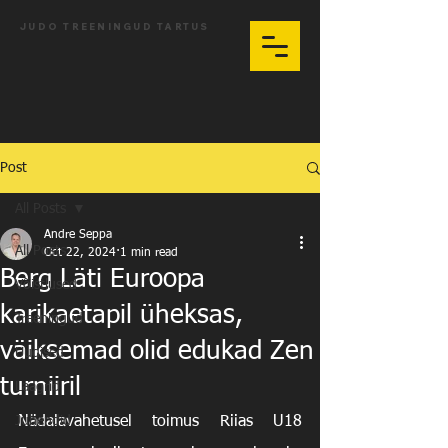
JUDO TREENINGUD TARTUS
Post
All Posts
Andre Seppa
All Posts
Oct 22, 2024
1 min read
Berg Läti Euroopa
Võistlused
karikaetapil üheksas,
Treeningud
väiksemad olid edukad Zen
Uudised
turniiril
Laagrid
Juhendid
Nädalavahetusel toimus Riias U18 